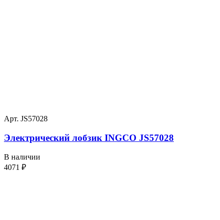
Арт. JS57028
Электрический лобзик INGCO JS57028
В наличии
4071
₽