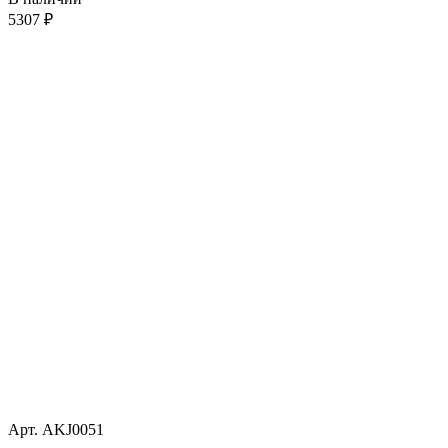
5307
₽
Арт. AKJ0051