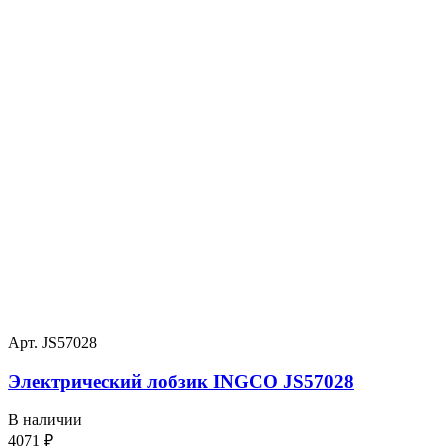
Арт. JS57028
Электрический лобзик INGCO JS57028
В наличии
4071
₽