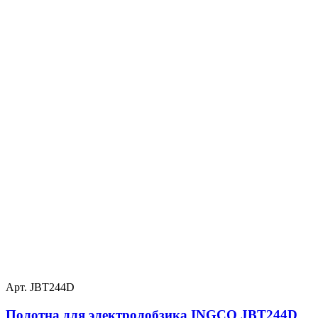
Арт. JBT244D
Полотна для электролобзика INGCO JBT244D