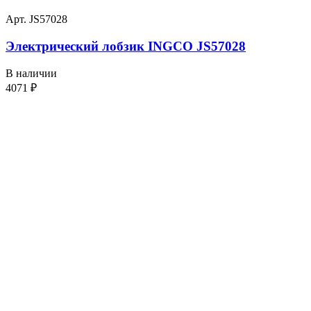
Арт. JS57028
Электрический лобзик INGCO JS57028
В наличии
4071
₽