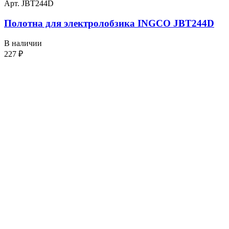
Арт. JBT244D
Полотна для электролобзика INGCO JBT244D
В наличии
227
₽