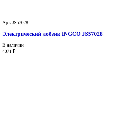
Арт. JS57028
Электрический лобзик INGCO JS57028
В наличии
4071
₽