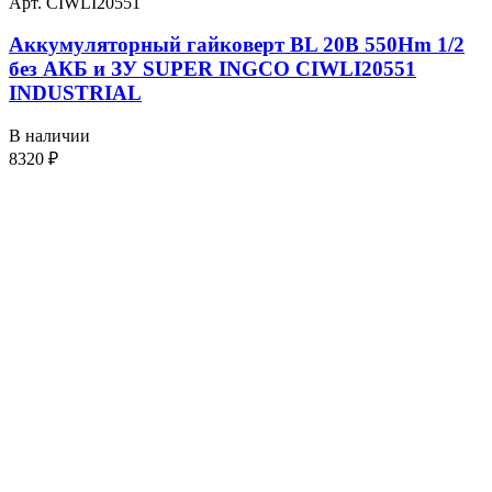
Арт. CIWLI20551
Аккумуляторный гайковерт BL 20В 550Hm 1/2
без АКБ и ЗУ SUPER INGCO CIWLI20551
INDUSTRIAL
В наличии
8320
₽