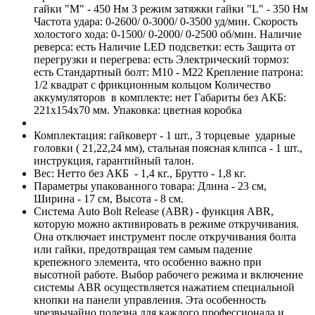
гайки "М" - 450 Нм 3 режим затяжки гайки "L" - 350 Нм
Частота удара: 0-2600/ 0-3000/ 0-3500 уд/мин. Скорость
холостого хода: 0-1500/ 0-2000/ 0-2500 об/мин. Наличие
реверса: есть Наличие LED подсветки: есть Защита от
перегрузки и перегрева: есть Электрический тормоз:
есть Стандартный болт: М10 - М22 Крепление патрона:
1/2 квадрат с фрикционным кольцом Количество
аккумуляторов в комплекте: нет Габариты без АКБ:
221х154х70 мм. Упаковка: цветная коробка
Комплектация: гайковерт - 1 шт., 3 торцевые ударные
головки ( 21,22,24 мм), стальная поясная клипса - 1 шт.,
инструкция, гарантийный талон.
Вес: Нетто без АКБ - 1,4 кг., Брутто - 1,8 кг.
Параметры упакованного товара: Длина - 23 см,
Ширина - 17 см, Высота - 8 см.
Система Auto Bolt Release (ABR) - функция ABR,
которую можно активировать в режиме откручивания.
Она отключает инструмент после откручивания болта
или гайки, предотвращая тем самым падение
крепежного элемента, что особенно важно при
высотной работе. Выбор рабочего режима и включение
системы ABR осуществляется нажатием специальной
кнопки на панели управления. Эта особенность
чрезвычайно полезна для каждого профессионала и