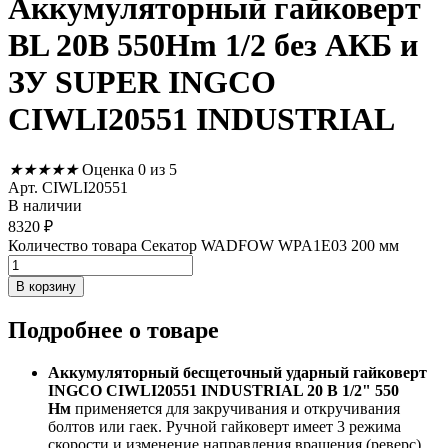
Аккумуляторный гайковерт
BL 20В 550Hm 1/2 без АКБ и
ЗУ SUPER INGCO
CIWLI20551 INDUSTRIAL
★
★
★
★
★
Оценка 0 из 5
Арт. CIWLI20551
В наличии
8320
₽
Количество товара Секатор WADFOW WPA1E03 200 мм
В корзину
Подробнее
о товаре
Аккумуляторный бесщеточный ударный гайковерт
INGCO CIWLI20551 INDUSTRIAL 20 В 1/2" 550
Нм
применяется для закручивания и откручивания
болтов или гаек. Ручной гайковерт имеет 3 режима
скорости и изменение направления вращения (реверс),