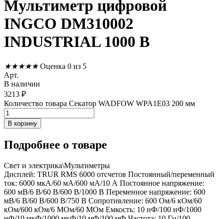
Мультиметр цифровой
INGCO DM310002
INDUSTRIAL 1000 В
★
★
★
★
★
Оценка 0 из 5
Арт.
В наличии
3213
₽
Количество товара Секатор WADFOW WPA1E03 200 мм
В корзину
Подробнее
о товаре
Свет и электрика\Мультиметры
Дисплей: TRUR RMS 6000 отсчетов Постоянный/переменный
ток: 6000 мкА/60 мА/600 мА/10 А Постоянное напряжение:
600 мВ/6 В/60 В/600 В/1000 В Переменное напряжение: 600
мВ/6 В/60 В/600 В/750 В Сопротивление: 600 Ом/6 кОм/60
кОм/600 кОм/6 МОм/60 МОм Емкость: 10 нФ/100 нФ/1000
нФ/10 мкФ/1000 мкФ/10 мФ/100 мФ Частота: 10 Гц/100