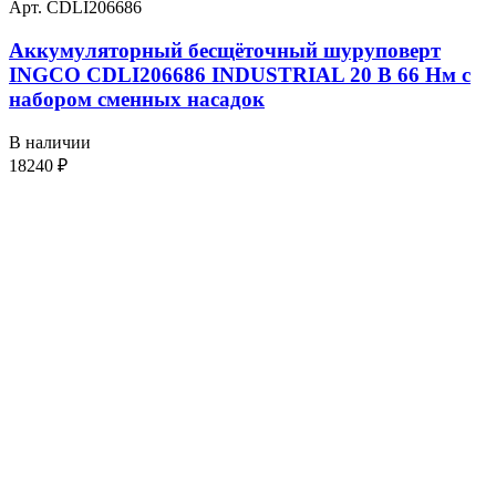
Арт. CDLI206686
Аккумуляторный бесщёточный шуруповерт
INGCO CDLI206686 INDUSTRIAL 20 В 66 Нм с
набором сменных насадок
В наличии
18240
₽