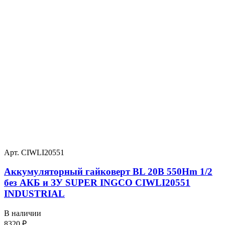
Арт. CIWLI20551
Аккумуляторный гайковерт BL 20В 550Hm 1/2
без АКБ и ЗУ SUPER INGCO CIWLI20551
INDUSTRIAL
В наличии
8320
₽