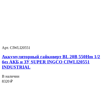
Арт. CIWLI20551
Аккумуляторный гайковерт BL 20В 550Hm 1/2
без АКБ и ЗУ SUPER INGCO CIWLI20551
INDUSTRIAL
В наличии
8320
₽