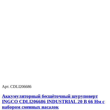
Арт. CDLI206686
Аккумуляторный бесщёточный шуруповерт
INGCO CDLI206686 INDUSTRIAL 20 В 66 Нм с
набором сменных насадок