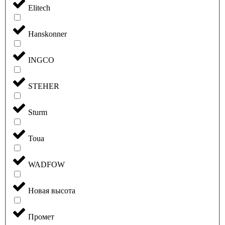
Elitech
Hanskonner
INGCO
STEHER
Sturm
Toua
WADFOW
Новая высота
Промет