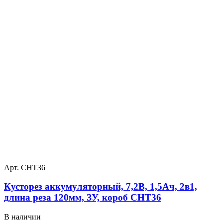
Арт. CHT36
Кусторез аккумуляторный, 7,2В, 1,5Ач, 2в1,
длина реза 120мм, ЗУ, короб СНТ36
В наличии