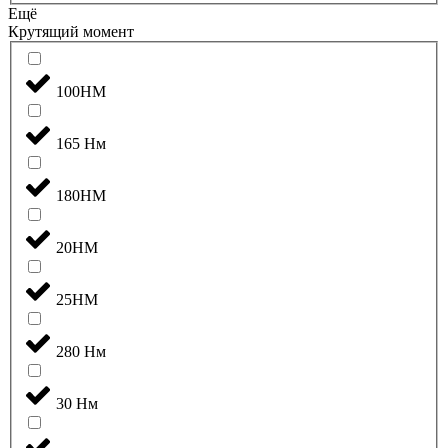
Ещё
Крутящий момент
100НМ
165 Нм
180НМ
20НМ
25НМ
280 Нм
30 Нм