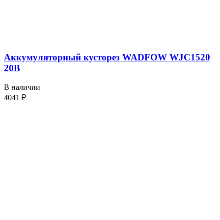
Аккумуляторный кусторез WADFOW WJC1520
20В
В наличии
4041
₽