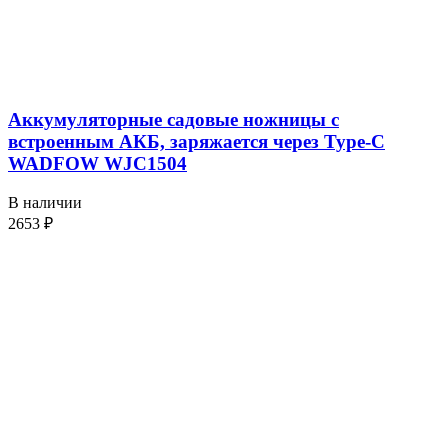
Аккумуляторные садовые ножницы с
встроенным АКБ, заряжается через Type-C
WADFOW WJC1504
В наличии
2653
₽