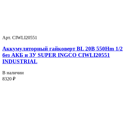
Арт. CIWLI20551
Аккумуляторный гайковерт BL 20В 550Hm 1/2
без АКБ и ЗУ SUPER INGCO CIWLI20551
INDUSTRIAL
В наличии
8320
₽