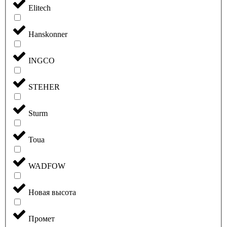
Elitech
Hanskonner
INGCO
STEHER
Sturm
Toua
WADFOW
Новая высота
Промет