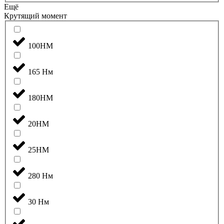
Ещё
Крутящий момент
100НМ
165 Нм
180НМ
20НМ
25НМ
280 Нм
30 Нм