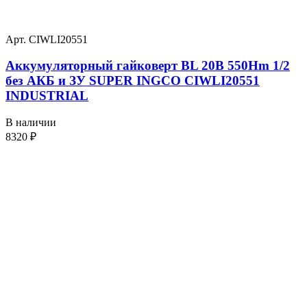
Арт. CIWLI20551
Аккумуляторный гайковерт BL 20В 550Hm 1/2
без АКБ и ЗУ SUPER INGCO CIWLI20551
INDUSTRIAL
В наличии
8320
₽