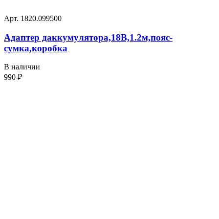
Арт. 1820.099500
Адаптер даккумулятора,18В,1.2м,пояс-
сумка,коробка
В наличии
990
₽