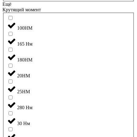
Ещё
Крутящий момент
100НМ
165 Нм
180НМ
20НМ
25НМ
280 Нм
30 Нм