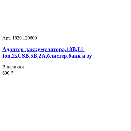
Арт. 1820.120600
Адаптер даккумулятора,18В,Li-
Ion,2хUSB,5В,2А,блистер,бакк и зу
В наличии
690
₽