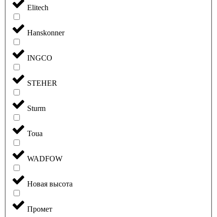
Elitech
Hanskonner
INGCO
STEHER
Sturm
Toua
WADFOW
Новая высота
Промет