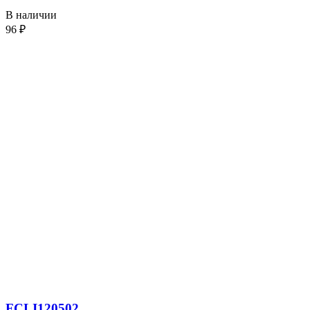
В наличии
96
₽
FCLI120502