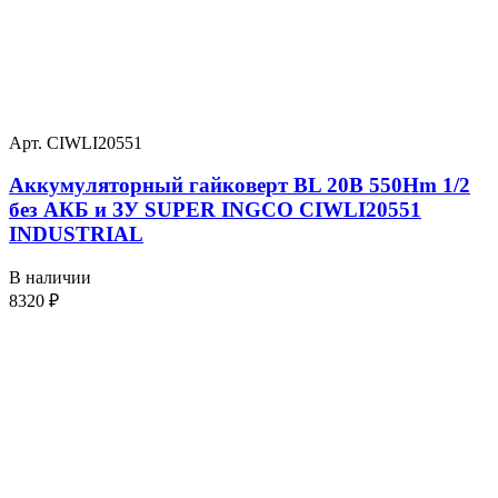
Арт. CIWLI20551
Аккумуляторный гайковерт BL 20В 550Hm 1/2
без АКБ и ЗУ SUPER INGCO CIWLI20551
INDUSTRIAL
В наличии
8320
₽