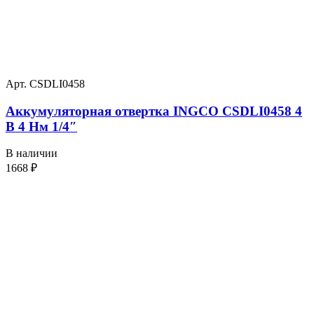
Арт. CSDLI0458
Аккумуляторная отвертка INGCO CSDLI0458 4
В 4 Нм 1/4″
В наличии
1668
₽