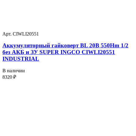
Арт. CIWLI20551
Аккумуляторный гайковерт BL 20В 550Hm 1/2
без АКБ и ЗУ SUPER INGCO CIWLI20551
INDUSTRIAL
В наличии
8320
₽