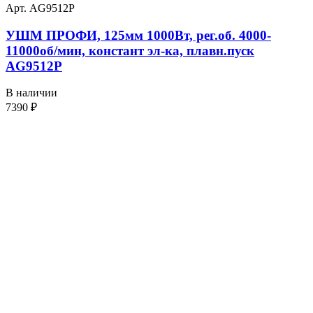
Арт. AG9512P
УШМ ПРОФИ, 125мм 1000Вт, рег.об. 4000-
11000об/мин, констант эл-ка, плавн.пуск
AG9512P
В наличии
7390
₽