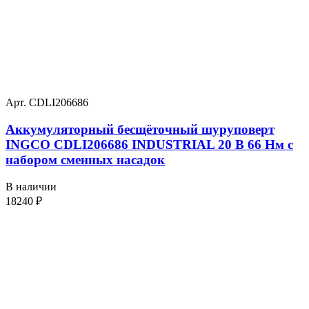
Арт. CDLI206686
Аккумуляторный бесщёточный шуруповерт
INGCO CDLI206686 INDUSTRIAL 20 В 66 Нм с
набором сменных насадок
В наличии
18240
₽