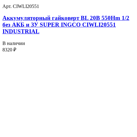
Арт. CIWLI20551
Аккумуляторный гайковерт BL 20В 550Hm 1/2
без АКБ и ЗУ SUPER INGCO CIWLI20551
INDUSTRIAL
В наличии
8320
₽