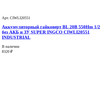
Арт. CIWLI20551
Аккумуляторный гайковерт BL 20В 550Hm 1/2
без АКБ и ЗУ SUPER INGCO CIWLI20551
INDUSTRIAL
В наличии
8320
₽