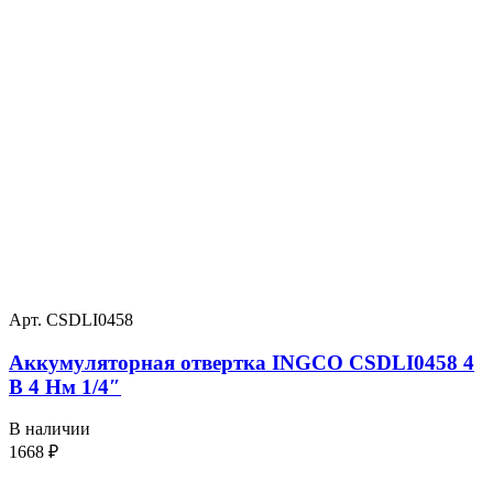
Арт. CSDLI0458
Аккумуляторная отвертка INGCO CSDLI0458 4
В 4 Нм 1/4″
В наличии
1668
₽