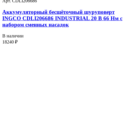
Арт. CDLI206686
Аккумуляторный бесщёточный шуруповерт
INGCO CDLI206686 INDUSTRIAL 20 В 66 Нм с
набором сменных насадок
В наличии
18240
₽