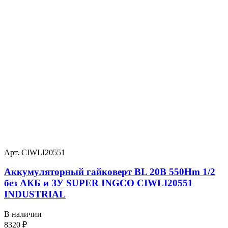
Арт. CIWLI20551
Аккумуляторный гайковерт BL 20В 550Hm 1/2
без АКБ и ЗУ SUPER INGCO CIWLI20551
INDUSTRIAL
В наличии
8320
₽