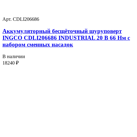
Арт. CDLI206686
Аккумуляторный бесщёточный шуруповерт
INGCO CDLI206686 INDUSTRIAL 20 В 66 Нм с
набором сменных насадок
В наличии
18240
₽