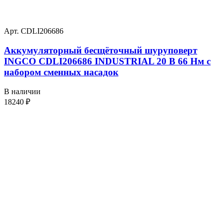
Арт. CDLI206686
Аккумуляторный бесщёточный шуруповерт
INGCO CDLI206686 INDUSTRIAL 20 В 66 Нм с
набором сменных насадок
В наличии
18240
₽