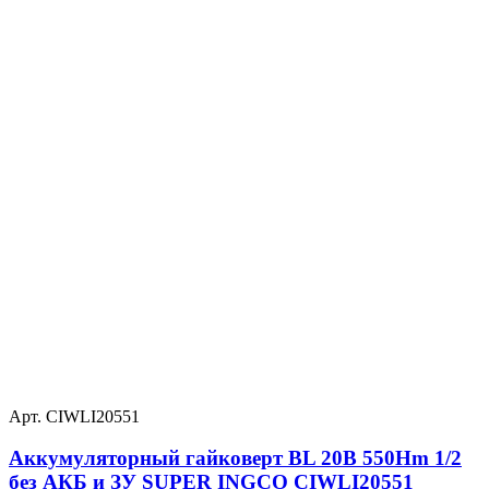
Арт. CIWLI20551
Аккумуляторный гайковерт BL 20В 550Hm 1/2
без АКБ и ЗУ SUPER INGCO CIWLI20551