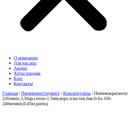
О компании
Для юр.лиц
Акции
Хиты продаж
Блог
Контакты
Главная
/
Пневмоинструмент
/
Краскопульты
/ Пневмокраскопул
226лмин,3.5бар,сопло-1.5мм,верх.пластик.бак-0.6л,160-
240млмин,0.45кг,рапид