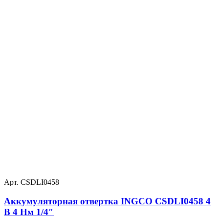
Арт. CSDLI0458
Аккумуляторная отвертка INGCO CSDLI0458 4
В 4 Нм 1/4″