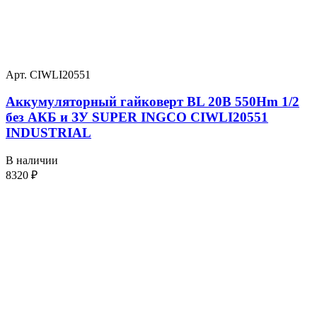
Арт. CIWLI20551
Аккумуляторный гайковерт BL 20В 550Hm 1/2
без АКБ и ЗУ SUPER INGCO CIWLI20551
INDUSTRIAL
В наличии
8320
₽