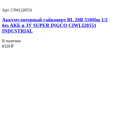
Арт. CIWLI20551
Аккумуляторный гайковерт BL 20В 550Hm 1/2
без АКБ и ЗУ SUPER INGCO CIWLI20551
INDUSTRIAL
В наличии
8320
₽