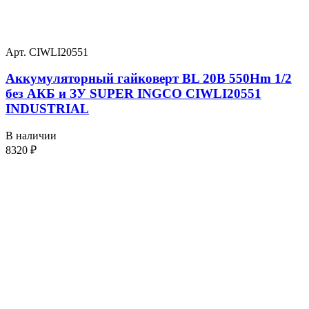
Арт. CIWLI20551
Аккумуляторный гайковерт BL 20В 550Hm 1/2
без АКБ и ЗУ SUPER INGCO CIWLI20551
INDUSTRIAL
В наличии
8320
₽