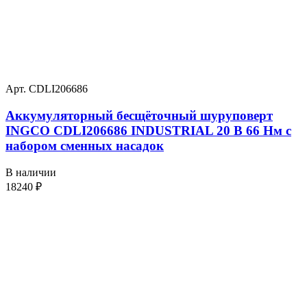
Арт. CDLI206686
Аккумуляторный бесщёточный шуруповерт
INGCO CDLI206686 INDUSTRIAL 20 В 66 Нм с
набором сменных насадок
В наличии
18240
₽