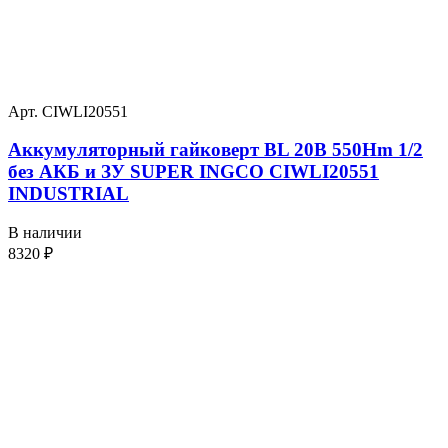
Арт. CIWLI20551
Аккумуляторный гайковерт BL 20В 550Hm 1/2
без АКБ и ЗУ SUPER INGCO CIWLI20551
INDUSTRIAL
В наличии
8320
₽