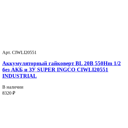
Арт. CIWLI20551
Аккумуляторный гайковерт BL 20В 550Hm 1/2
без АКБ и ЗУ SUPER INGCO CIWLI20551
INDUSTRIAL
В наличии
8320
₽