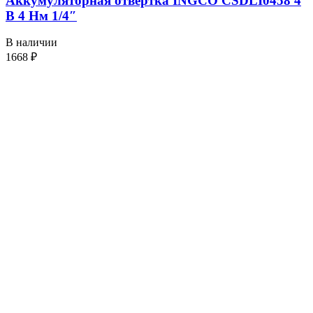
Аккумуляторная отвертка INGCO CSDLI0458 4
В 4 Нм 1/4″
В наличии
1668
₽