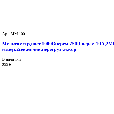
Арт. ММ 100
Мультиметр,пост.1000Вперем.750В,перем.10А,2
измер.2сек,индик.перегрузки,кор
В наличии
255
₽