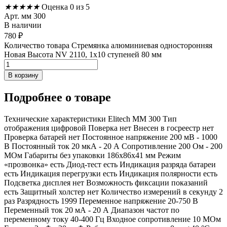
★
★
★
★
★
Оценка 0 из 5
Арт. мм 300
В наличии
780
₽
Количество товара Стремянка алюминиевая односторонняя
Новая Высота NV 2110, 1х10 ступеней 80 мм
В корзину
Подробнее
о товаре
Технические характеристики Elitech ММ 300 Тип
отображения цифровой Поверка нет Внесен в госреестр нет
Проверка батарей нет Постоянное напряжение 200 мВ - 1000
В Постоянный ток 20 мкА - 20 А Сопротивление 200 Ом - 200
МОм Габариты без упаковки 186х86х41 мм Режим
«прозвонка» есть Диод-тест есть Индикация разряда батареи
есть Индикация перегрузки есть Индикация полярности есть
Подсветка дисплея нет Возможность фиксации показаний
есть Защитный холстер нет Количество измерений в секунду 2
раз Разрядность 1999 Переменное напряжение 20-750 В
Переменный ток 20 мА - 20 А Диапазон частот по
переменному току 40-400 Гц Входное сопротивление 10 МОм