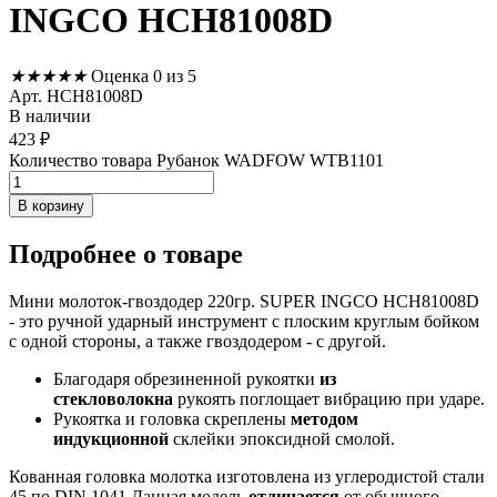
INGCO HCH81008D
★
★
★
★
★
Оценка 0 из 5
Арт. HCH81008D
В наличии
423
₽
Количество товара Рубанок WADFOW WTB1101
В корзину
Подробнее
о товаре
Мини молоток-гвоздодер 220гр. SUPER INGCO HCH81008D
- это ручной ударный инструмент с плоским круглым бойком
с одной стороны, а также гвоздодером - с другой.
Благодаря обрезиненной рукоятки
из
стекловолокна
рукоять поглощает вибрацию при ударе.
Рукоятка и головка скреплены
методом
индукционной
склейки эпоксидной смолой.
Кованная головка молотка изготовлена из углеродистой стали
45 по DIN 1041 Данная модель
отличается
от обычного