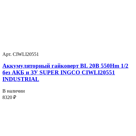
Арт. CIWLI20551
Аккумуляторный гайковерт BL 20В 550Hm 1/2
без АКБ и ЗУ SUPER INGCO CIWLI20551
INDUSTRIAL
В наличии
8320
₽