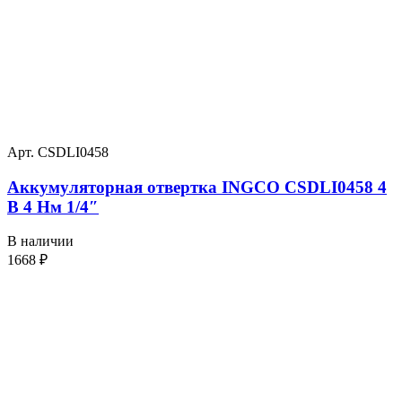
Арт. CSDLI0458
Аккумуляторная отвертка INGCO CSDLI0458 4
В 4 Нм 1/4″
В наличии
1668
₽