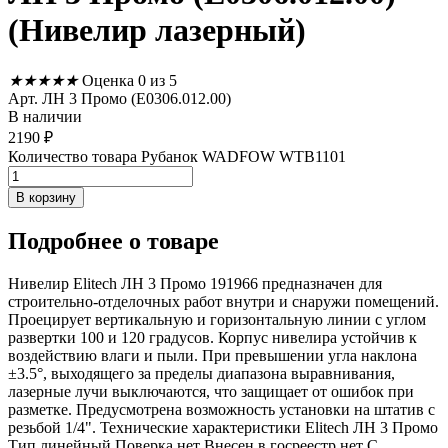
(Нивелир лазерный)
★
★
★
★
★
Оценка 0 из 5
Арт. ЛН 3 Промо (Е0306.012.00)
В наличии
2190
₽
Количество товара Рубанок WADFOW WTB1101
В корзину
Подробнее
о товаре
Нивелир Elitech ЛН 3 Промо 191966 предназначен для
строительно-отделочных работ внутри и снаружи помещений.
Проецирует вертикальную и горизонтальную линии с углом
развертки 100 и 120 градусов. Корпус нивелира устойчив к
воздействию влаги и пыли. При превышении угла наклона
±3.5°, выходящего за пределы диапазона выравнивания,
лазерные лучи выключаются, что защищает от ошибок при
разметке. Предусмотрена возможность установки на штатив с
резьбой 1/4". Технические характеристики Elitech ЛН 3 Промо
Тип линейный Поверка нет Внесен в госреестр нет С