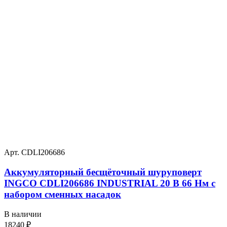
Арт. CDLI206686
Аккумуляторный бесщёточный шуруповерт
INGCO CDLI206686 INDUSTRIAL 20 В 66 Нм с
набором сменных насадок
В наличии
18240
₽