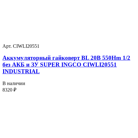
Арт. CIWLI20551
Аккумуляторный гайковерт BL 20В 550Hm 1/2
без АКБ и ЗУ SUPER INGCO CIWLI20551
INDUSTRIAL
В наличии
8320
₽