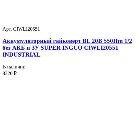
Арт. CIWLI20551
Аккумуляторный гайковерт BL 20В 550Hm 1/2
без АКБ и ЗУ SUPER INGCO CIWLI20551
INDUSTRIAL
В наличии
8320
₽