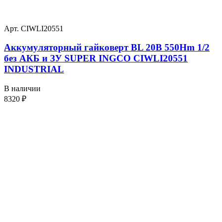
Арт. CIWLI20551
Аккумуляторный гайковерт BL 20В 550Hm 1/2
без АКБ и ЗУ SUPER INGCO CIWLI20551
INDUSTRIAL
В наличии
8320
₽