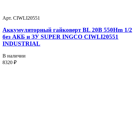
Арт. CIWLI20551
Аккумуляторный гайковерт BL 20В 550Hm 1/2
без АКБ и ЗУ SUPER INGCO CIWLI20551
INDUSTRIAL
В наличии
8320
₽