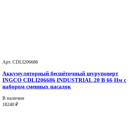
Арт. CDLI206686
Аккумуляторный бесщёточный шуруповерт
INGCO CDLI206686 INDUSTRIAL 20 В 66 Нм с
набором сменных насадок
В наличии
18240
₽