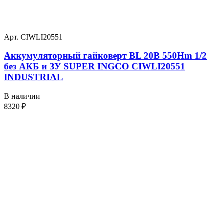
Арт. CIWLI20551
Аккумуляторный гайковерт BL 20В 550Hm 1/2
без АКБ и ЗУ SUPER INGCO CIWLI20551
INDUSTRIAL
В наличии
8320
₽