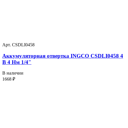
Арт. CSDLI0458
Аккумуляторная отвертка INGCO CSDLI0458 4
В 4 Нм 1/4″
В наличии
1668
₽