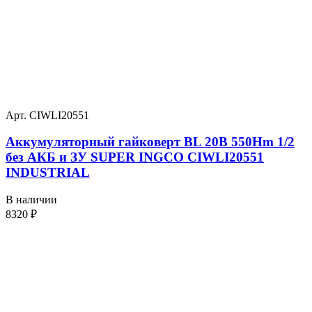
Арт. CIWLI20551
Аккумуляторный гайковерт BL 20В 550Hm 1/2
без АКБ и ЗУ SUPER INGCO CIWLI20551
INDUSTRIAL
В наличии
8320
₽