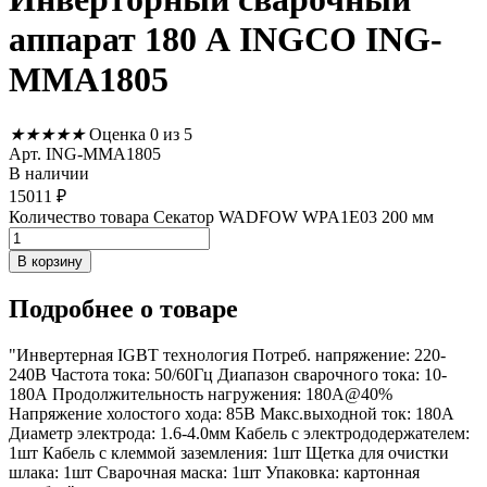
аппарат 180 А INGCO ING-
MMA1805
★
★
★
★
★
Оценка 0 из 5
Арт. ING-MMA1805
В наличии
15011
₽
Количество товара Секатор WADFOW WPA1E03 200 мм
В корзину
Подробнее
о товаре
"Инвертерная IGBT технология Потреб. напряжение: 220-
240В Частота тока: 50/60Гц Диапазон сварочного тока: 10-
180А Продолжительность нагружения: 180A@40%
Напряжение холостого хода: 85В Макс.выходной ток: 180А
Диаметр электрода: 1.6-4.0мм Кабель с электрододержателем:
1шт Кабель с клеммой заземления: 1шт Щетка для очистки
шлака: 1шт Сварочная маска: 1шт Упаковка: картонная