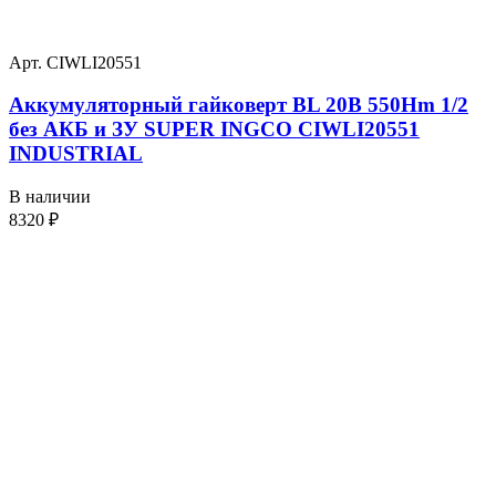
Арт. CIWLI20551
Аккумуляторный гайковерт BL 20В 550Hm 1/2
без АКБ и ЗУ SUPER INGCO CIWLI20551
INDUSTRIAL
В наличии
8320
₽