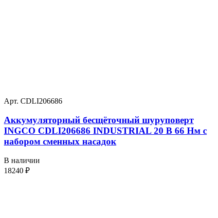
Арт. CDLI206686
Аккумуляторный бесщёточный шуруповерт
INGCO CDLI206686 INDUSTRIAL 20 В 66 Нм с
набором сменных насадок
В наличии
18240
₽