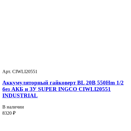
Арт. CIWLI20551
Аккумуляторный гайковерт BL 20В 550Hm 1/2
без АКБ и ЗУ SUPER INGCO CIWLI20551
INDUSTRIAL
В наличии
8320
₽