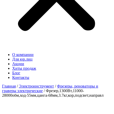
О компании
Для юр.лиц
Акции
Хиты продаж
Блог
Контакты
Главная
/
Электроинструмент
/
Фрезеры, реноваторы и
граверы электрические
/ Фрезер,1300Вт,11000-
28000обм,ход-55мм,цанга-68мм,3.7кг,кор,подсвет,направл