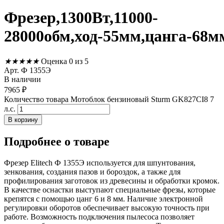
Фрезер,1300Вт,11000-
28000обм,ход-55мм,цанга-68мм
★
★
★
★
★
Оценка 0 из 5
Арт. Ф 1355Э
В наличии
7965
₽
Количество товара Мотоблок бензиновый Sturm GK827CI8 7
л.с.
В корзину
Подробнее
о товаре
Фрезер Elitech Ф 1355Э используется для шпунтования,
зенкования, создания пазов и бороздок, а также для
профилирования заготовок из древесины и обработки кромок.
В качестве оснастки выступают специальные фрезы, которые
крепятся с помощью цанг 6 и 8 мм. Наличие электронной
регулировки оборотов обеспечивает высокую точность при
работе. Возможность подключения пылесоса позволяет