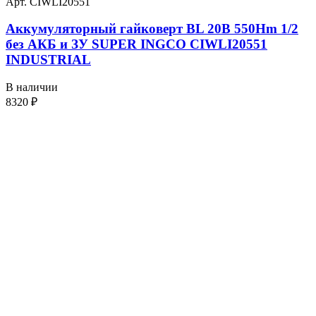
Арт. CIWLI20551
Аккумуляторный гайковерт BL 20В 550Hm 1/2
без АКБ и ЗУ SUPER INGCO CIWLI20551
INDUSTRIAL
В наличии
8320
₽