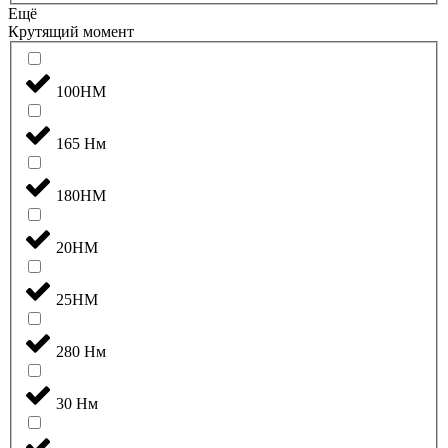
Ещё
Крутящий момент
100НМ
165 Нм
180НМ
20НМ
25НМ
280 Нм
30 Нм