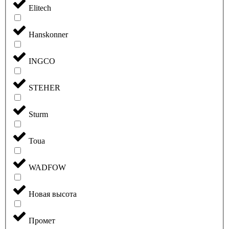
Elitech
Hanskonner
INGCO
STEHER
Sturm
Toua
WADFOW
Новая высота
Промет