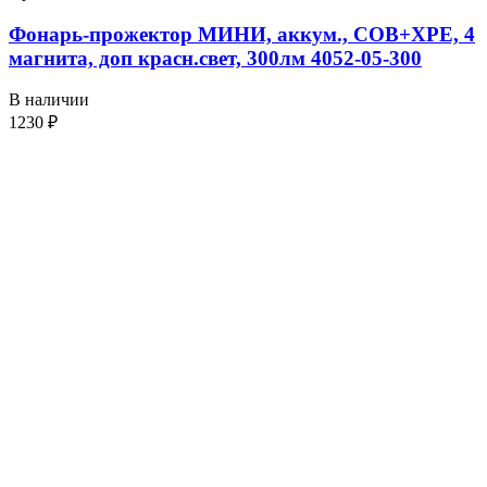
Фонарь-прожектор МИНИ, аккум., СОВ+XPE, 4
магнита, доп красн.свет, 300лм 4052-05-300
В наличии
1230
₽