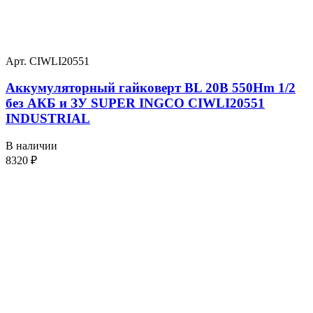
Арт. CIWLI20551
Аккумуляторный гайковерт BL 20В 550Hm 1/2
без АКБ и ЗУ SUPER INGCO CIWLI20551
INDUSTRIAL
В наличии
8320
₽