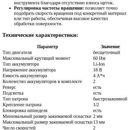
инструмента благодаря отсутствию износа щеток.
Регулировка частоты вращения:
позволяет точно
подобрать скорость вращения под конкретный материал
или тип работы, обеспечивая высокое качество
обработки поверхности.
Технические характеристики:
Параметр
Значение
Тип двигателя
бесщеточный
Максимальный крутящий момент
60 Нм
Тип аккумулятора
Li-Ion
Напряжение аккумулятора
18 В
Емкость аккумулятора
4 А*ч
Количество аккумуляторов в комплекте
2
Реверс
есть
Подсветка
есть
Тип патрона
быстрозажимной
Крепление патрона
1/2
Блокировка шпинделя
есть
Минимальный размер зажимаемой оснастки
2 мм
Максимальный размер зажимаемой оснастки
13 мм
Число скоростей
2