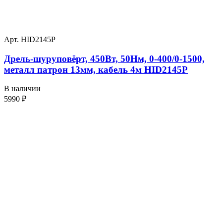
Арт. HID2145P
Дрель-шуруповёрт, 450Вт, 50Нм, 0-400/0-1500,
металл патрон 13мм, кабель 4м HID2145P
В наличии
5990
₽