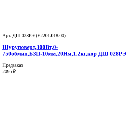
Арт. ДШ 028РЭ (Е2201.018.00)
Шуруповерт,300Вт,0-
750обмин,БЗП-10мм,20Нм,1.2кг,кор ДШ 028РЭ
Предзаказ
2095
₽