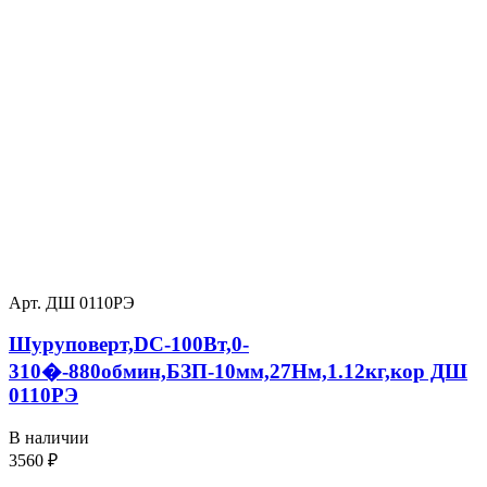
Арт. ДШ 0110РЭ
Шуруповерт,DC-100Вт,0-
310�-880обмин,БЗП-10мм,27Нм,1.12кг,кор ДШ
0110РЭ
В наличии
3560
₽