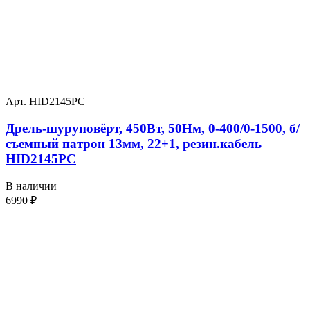
Арт. HID2145PС
Дрель-шуруповёрт, 450Вт, 50Нм, 0-400/0-1500, б/
съемный патрон 13мм, 22+1, резин.кабель
HID2145PС
В наличии
6990
₽