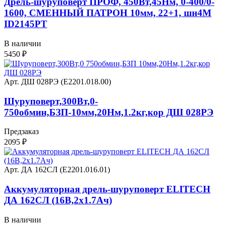
Дрель-шуруповёрт ПРОФ, 450Вт,45Нм, 0-400/0-
1600, СМЕННЫЙ ПАТРОН 10мм, 22+1, шн4М
ID2145PT
В наличии
5450
₽
Арт. ДШ 028РЭ (Е2201.018.00)
Шуруповерт,300Вт,0-
750обмин,БЗП-10мм,20Нм,1.2кг,кор ДШ 028РЭ
Предзаказ
2095
₽
Арт. ДА 162СЛ (Е2201.016.01)
Аккумуляторная дрель-шуруповерт ELITECH
ДА 162СЛ (16В,2х1.7Ач)
В наличии