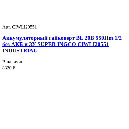
Арт. CIWLI20551
Аккумуляторный гайковерт BL 20В 550Hm 1/2
без АКБ и ЗУ SUPER INGCO CIWLI20551
INDUSTRIAL
В наличии
8320
₽