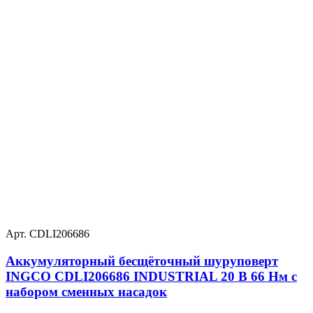
Арт. CDLI206686
Аккумуляторный бесщёточный шуруповерт
INGCO CDLI206686 INDUSTRIAL 20 В 66 Нм с
набором сменных насадок