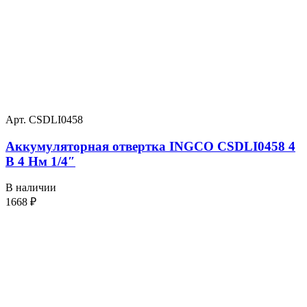
Арт. CSDLI0458
Аккумуляторная отвертка INGCO CSDLI0458 4
В 4 Нм 1/4″
В наличии
1668
₽