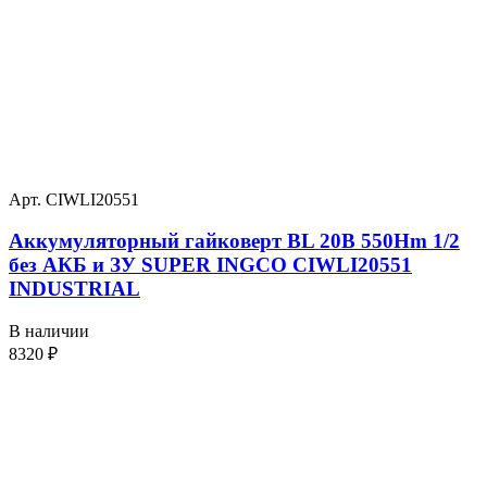
Арт. CIWLI20551
Аккумуляторный гайковерт BL 20В 550Hm 1/2
без АКБ и ЗУ SUPER INGCO CIWLI20551
INDUSTRIAL
В наличии
8320
₽