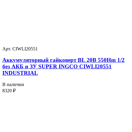
Арт. CIWLI20551
Аккумуляторный гайковерт BL 20В 550Hm 1/2
без АКБ и ЗУ SUPER INGCO CIWLI20551
INDUSTRIAL
В наличии
8320
₽