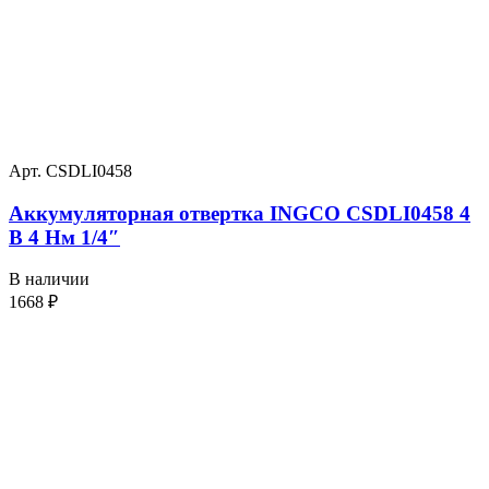
Арт. CSDLI0458
Аккумуляторная отвертка INGCO CSDLI0458 4
В 4 Нм 1/4″
В наличии
1668
₽